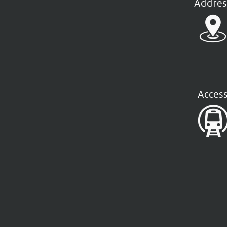
Addres
Acces